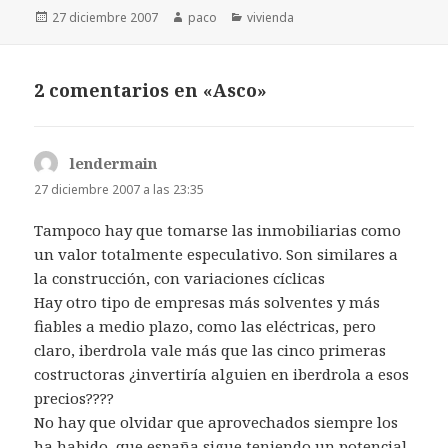
Publicado
Autor
Categorías
27 diciembre 2007
paco
vivienda
el
2 comentarios en «Asco»
lendermain
dice:
27 diciembre 2007 a las 23:35
Tampoco hay que tomarse las inmobiliarias como
un valor totalmente especulativo. Son similares a
la construcción, con variaciones cíclicas
Hay otro tipo de empresas más solventes y más
fiables a medio plazo, como las eléctricas, pero
claro, iberdrola vale más que las cinco primeras
costructoras ¿invertiría alguien en iberdrola a esos
precios????
No hay que olvidar que aprovechados siempre los
ha habido, que españa sigue teniendo un potencial