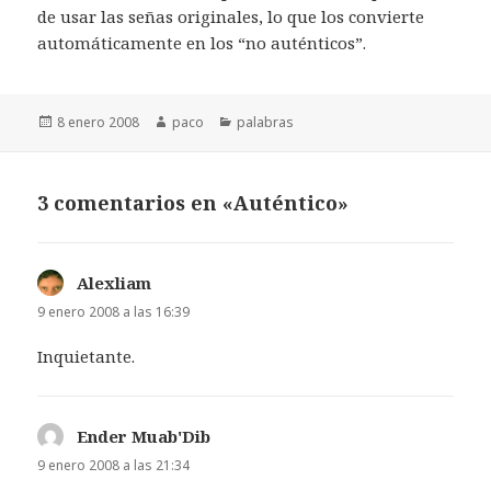
de usar las señas originales, lo que los convierte
automáticamente en los “no auténticos”.
Publicado
Autor
Categorías
8 enero 2008
paco
palabras
el
3 comentarios en «Auténtico»
Alexliam
dice:
9 enero 2008 a las 16:39
Inquietante.
Ender Muab'Dib
dice:
9 enero 2008 a las 21:34