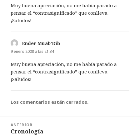
Muy buena apreciación, no me había parado a
pensar el “contrasignificado” que conlleva.
¡Saludos!
Ender Muab'Dib
dice:
9 enero 2008 a las 21:34
Muy buena apreciación, no me había parado a
pensar el “contrasignificado” que conlleva.
¡Saludos!
Los comentarios están cerrados.
Navegación
ANTERIOR
de
Cronología
Entrada
entradas
anterior: