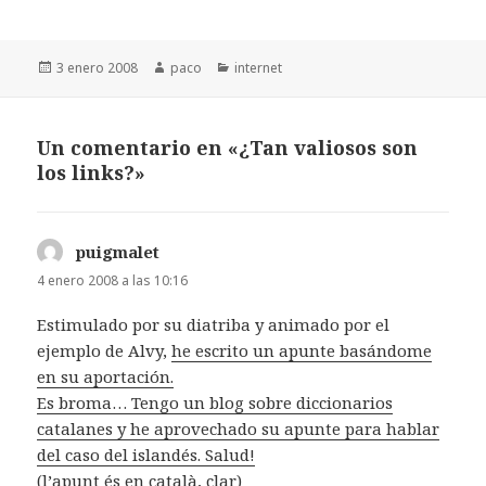
Publicado
Autor
Categorías
3 enero 2008
paco
internet
el
Un comentario en «¿Tan valiosos son
los links?»
puigmalet
dice:
4 enero 2008 a las 10:16
Estimulado por su diatriba y animado por el
ejemplo de Alvy,
he escrito un apunte basándome
en su aportación.
Es broma… Tengo un blog sobre diccionarios
catalanes y he aprovechado su apunte para hablar
del caso del islandés. Salud!
(l’apunt és en català, clar)