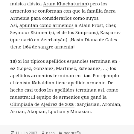
música clásica
Aram Khachaturian
) pero los
armenios se conforman con que la familia fuera
Armenia para considerarlos como suyos.
Así,
apuntan como armenios
a Alain Prost, Cher,
Seymour Skinner (sí, el de los Simpsons), Kasparov
(que nació en Azerbaiyán). ¡Hasta Diana de Gales
tiene 1/64 de sangre armenia!
10)
Si los típicos apellidos españoles terminan en
-
ez
(López, González, Martínez, Estébanez, …) los
apellidos armenios terminan en
-ian
. Por ejemplo
el tenista Nabaldian tiene apellido armenio. De
hecho casi todos los apellidos terminan así, como
muestra: El equipo de armenios que ganó la
Olimpiada de Ajedrez de 2006
: Sargissian, Aronian,
Asrian, Akopian, Lputian y Minasian.
Publicado
Autor
Categorías
11 julio 2007
paco
geografía