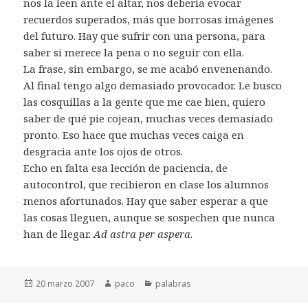
nos la leen ante el altar, nos debería evocar
recuerdos superados, más que borrosas imágenes
del futuro. Hay que sufrir con una persona, para
saber si merece la pena o no seguir con ella.
La frase, sin embargo, se me acabó envenenando.
Al final tengo algo demasiado provocador. Le busco
las cosquillas a la gente que me cae bien, quiero
saber de qué pie cojean, muchas veces demasiado
pronto. Eso hace que muchas veces caiga en
desgracia ante los ojos de otros.
Echo en falta esa lección de paciencia, de
autocontrol, que recibieron en clase los alumnos
menos afortunados. Hay que saber esperar a que
las cosas lleguen, aunque se sospechen que nunca
han de llegar.
Ad astra per aspera
.
Publicado
Autor
Categorías
20 marzo 2007
paco
palabras
el