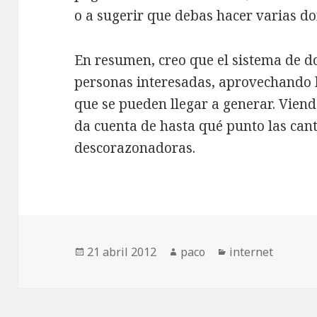
o a sugerir que debas hacer varias d
En resumen, creo que el sistema de d
personas interesadas, aprovechando l
que se pueden llegar a generar. Vien
da cuenta de hasta qué punto las can
descorazonadoras.
Publicado
Autor
Categorías
21 abril 2012
paco
internet
el