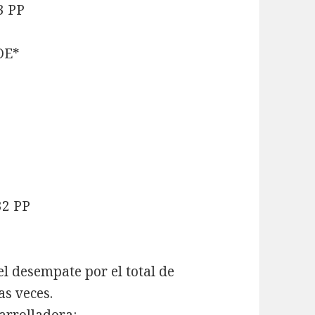
3 PP
OE*
32 PP
l desempate por el total de
as veces.