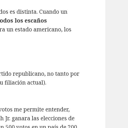
dos es distinta. Cuando un
todos los escaños
uera un estado americano, los
rtido republicano, no tanto por
 filiación actual).
 votos me permite entender,
 Jr. ganara las elecciones de
en 500 votos en un país de 200