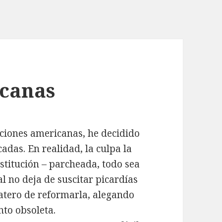
icanas
ecciones americanas, he decidido
das. En realidad, la culpa la
titución – parcheada, todo sea
l no deja de suscitar picardías
patero de reformarla, alegando
nto obsoleta.