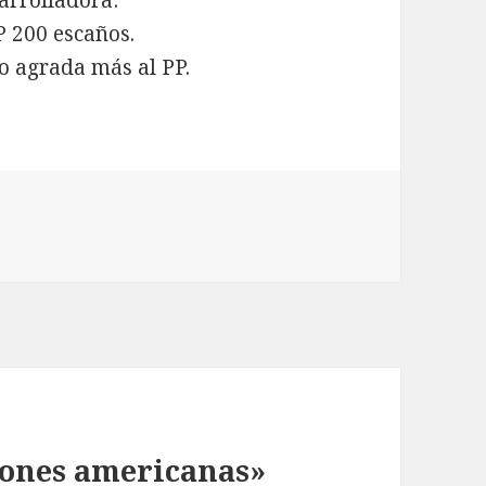
 arrolladora:
P 200 escaños.
o agrada más al PP.
iones americanas»