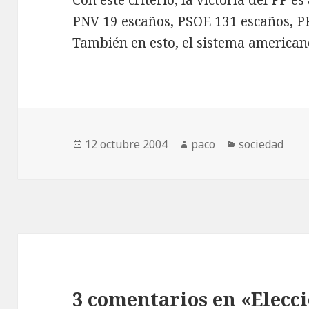
Con este criterio, la victoria del PP es
PNV 19 escaños, PSOE 131 escaños, P
También en esto, el sistema american
Publicado
Autor
Categorías
12 octubre 2004
paco
sociedad
el
3 comentarios en «Elecc