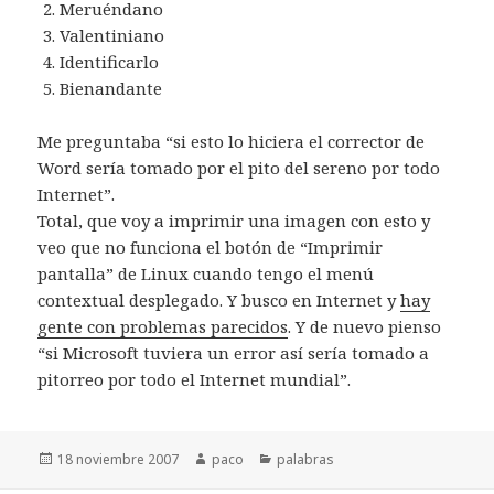
Meruéndano
Valentiniano
Identificarlo
Bienandante
Me preguntaba “si esto lo hiciera el corrector de
Word sería tomado por el pito del sereno por todo
Internet”.
Total, que voy a imprimir una imagen con esto y
veo que no funciona el botón de “Imprimir
pantalla” de Linux cuando tengo el menú
contextual desplegado. Y busco en Internet y
hay
gente con problemas parecidos
. Y de nuevo pienso
“si Microsoft tuviera un error así sería tomado a
pitorreo por todo el Internet mundial”.
Publicado
Autor
Categorías
18 noviembre 2007
paco
palabras
el