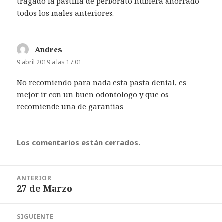
tragado la pastilla de perborato hubiera ahorrado
todos los males anteriores.
Andres
dice:
9 abril 2019 a las 17:01
No recomiendo para nada esta pasta dental, es
mejor ir con un buen odontologo y que os
recomiende una de garantias
Los comentarios están cerrados.
Navegación
ANTERIOR
de
27 de Marzo
Entrada
entradas
anterior:
SIGUIENTE