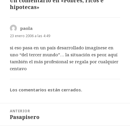
Un comentario en «Pobres, ricos e
hipotecas»
paola
dice:
23 enero 2006 a las 4:49
si eso pasa en un país desarrollado imagínese en
uno “del tercer mundo”… la situación es peor. aquí
también el más profesional se regala por cualquier
centavo
Los comentarios están cerrados.
Navegación
ANTERIOR
de
Pasapisero
Entrada
entradas
anterior: