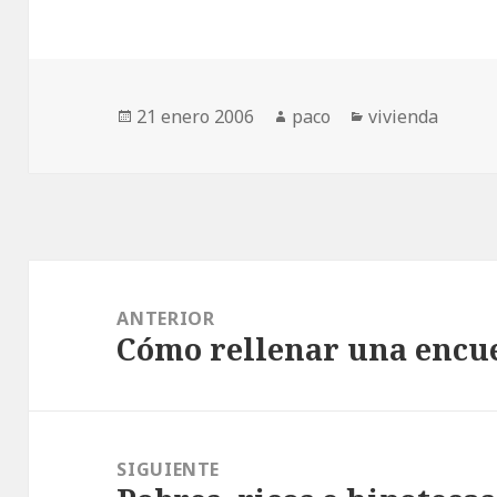
Publicado
Autor
Categorías
21 enero 2006
paco
vivienda
el
Navegación
de
ANTERIOR
Cómo rellenar una encu
entradas
Entrada
anterior:
SIGUIENTE