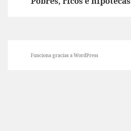
Pobres, ricos e hipotecas
Entrada
siguiente:
Funciona gracias a WordPress