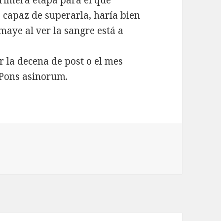
primera etapa para el que
 capaz de superarla, haría bien
maye al ver la sangre está a
.
r la decena de post o el mes
 Pons asinorum.