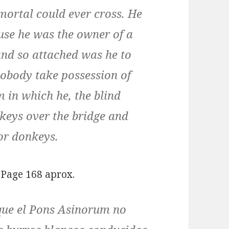
 mortal could ever cross. He
se he was the owner of a
and so attached was he to
nobody take possession of
 in which he, the blind
keys over the bridge and
or donkeys.
 Page 168 aprox.
que el
Pons Asinorum
no