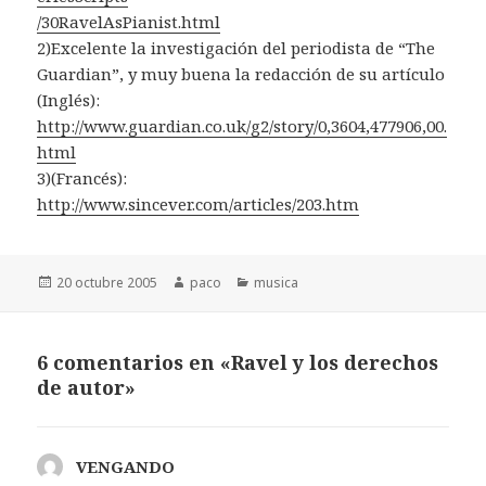
/30RavelAsPianist.html
2)Excelente la investigación del periodista de “The
Guardian”, y muy buena la redacción de su artículo
(Inglés):
http://www.guardian.co.uk/g2/story/0,3604,477906,00.
html
3)(Francés):
http://www.sincever.com/articles/203.htm
Publicado
Autor
Categorías
20 octubre 2005
paco
musica
el
6 comentarios en «Ravel y los derechos
de autor»
VENGANDO
dice: