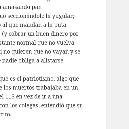
aba amasando pan
ió seccionándole la yugular;
ío al que mandan a la puta
s (y cobrar un buen dinero por
astante normal que no vuelva
si no quieren que no vayan y se
nadie obliga a alistarse.
ue es el patriotismo, algo que
e los muertos trabajaba en un
l 11S en vez de ir a una
con los colegas, entendió que su
cito.