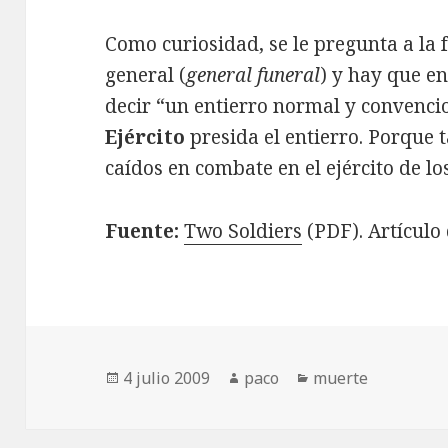
Como curiosidad, se le pregunta a la 
general (
general funeral
) y hay que e
decir “un entierro normal y convenci
Ejército
presida el entierro. Porque 
caídos en combate en el ejército de lo
Fuente:
Two Soldiers
(PDF). Artículo
Publicado
Autor
Categorías
4 julio 2009
paco
muerte
el