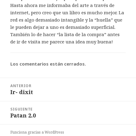
Hasta ahora me informaba del arte a través de
internet, pero creo que un libro es mucho mejor. La
red es algo demasiado intangible y la “huella” que
le pueden dejar a uno es demasiado superficial.
También lo de hacer “la lista de la compra” antes
de ir de visita me parece una idea muy buena!
Los comentarios están cerrados.
Navegación
ANTERIOR
de
Ir- dixit
Entrada
entradas
anterior:
SIGUIENTE
Patan 2.0
Entrada
siguiente:
Funciona gracias a WordPress