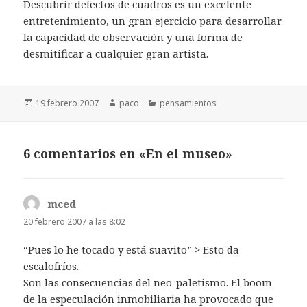
Descubrir defectos de cuadros es un excelente
entretenimiento, un gran ejercicio para desarrollar
la capacidad de observación y una forma de
desmitificar a cualquier gran artista.
Publicado
Autor
Categorías
19 febrero 2007
paco
pensamientos
el
6 comentarios en «En el museo»
mced
dice:
20 febrero 2007 a las 8:02
“Pues lo he tocado y está suavito” > Esto da
escalofríos.
Son las consecuencias del neo-paletismo. El boom
de la especulación inmobiliaria ha provocado que