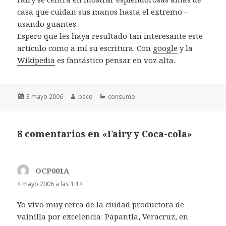
casa que cuidan sus manos hasta el extremo –
usando guantes.
Espero que les haya resultado tan interesante este
artículo como a mí su escritura. Con
google
y la
Wikipedia
es fantástico pensar en voz alta.
Publicado
Autor
Categorías
3 mayo 2006
paco
consumo
el
8 comentarios en «Fairy y Coca-cola»
OCP001A
dice:
4 mayo 2006 a las 1:14
Yo vivo muy cerca de la ciudad productora de
vainilla por excelencia: Papantla, Veracruz, en