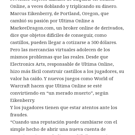
Online, a veces doblando y triplicando su dinero.
Marcus Eikenberry, de Portland, Oregon, que
cambió su pasión por Ultima Online a
MarkeeDragon.com, un broker online de derivados,
dice que objetos difíciles de conseguir, como
castillos, pueden llegar a cotizarse a 500 dólares.
Pero las mercancías virtuales adolecen de los
mismos problemas que las reales. Desde que
Electronics Arts, responsable de Ultima Online,
hizo más fácil construir castillos a los jugadores, su
valor ha caído. Y nuevos juegos como World of
Warcraft hacen que Ultima Online se esté
convirtiendo en “un merado muerto”, según
Eikenberry.
Y los jugadores tienen que estar atentos ante los
fraudes.
“Cuando una reputación puede cambiarse con el
simple hecho de abrir una nueva cuenta de