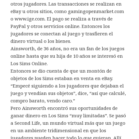
otros jugadores. Las transacciones se realizan en
eBay u otros sitios, como gamingopenmarket.com
o www.ige.com. El pago se realiza a través de
PayPal y otros servicios online. Entonces los
jugadores se conectan al juego y trasfieren el
dinero virtual o los bienes.
Ainsworth, de 36 años, no era un fan de los juegos
online hasta que su hija de 10 años se interesó en
Los Sims Online.
Entonces se dio cuenta de que un montón de
objetos de los Sims estaban en venta en eBay.
“Empecé siguiendo a los jugadores que dejaban el
juego y vendían sus objetos”, dice, “así que calculé,
compro barato, vendo caro.”
Pero Ainsworth encontró sus oportunidades de
ganar dinero en Los Sims “muy limitadas”. Se pasó
a Second Life, un mundo virtual más que un juego
en un ambiente tridimensional en que los
jugadores pueden hacer todo lo que quieran. Allí,