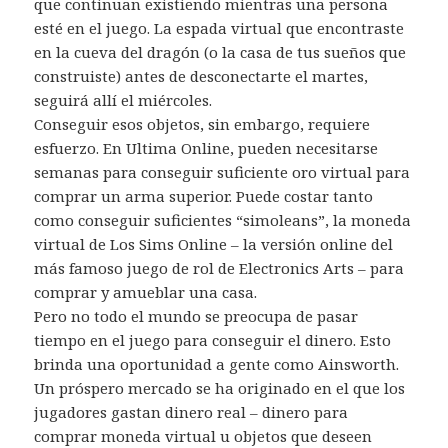
que continuan existiendo mientras una persona
esté en el juego. La espada virtual que encontraste
en la cueva del dragón (o la casa de tus sueños que
construiste) antes de desconectarte el martes,
seguirá allí el miércoles.
Conseguir esos objetos, sin embargo, requiere
esfuerzo. En Ultima Online, pueden necesitarse
semanas para conseguir suficiente oro virtual para
comprar un arma superior. Puede costar tanto
como conseguir suficientes “simoleans”, la moneda
virtual de Los Sims Online – la versión online del
más famoso juego de rol de Electronics Arts – para
comprar y amueblar una casa.
Pero no todo el mundo se preocupa de pasar
tiempo en el juego para conseguir el dinero. Esto
brinda una oportunidad a gente como Ainsworth.
Un próspero mercado se ha originado en el que los
jugadores gastan dinero real – dinero para
comprar moneda virtual u objetos que deseen