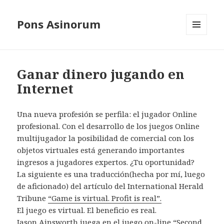
Pons Asinorum
MENÚ
Y
WIDGETS
Ganar dinero jugando en
Internet
Una nueva profesión se perfila: el jugador Online
profesional. Con el desarrollo de los juegos Online
multijugador la posibilidad de comercial con los
objetos virtuales está generando importantes
ingresos a jugadores expertos. ¿Tu oportunidad?
La siguiente es una traducción(hecha por mí, luego
de aficionado) del artículo del International Herald
Tribune
“Game is virtual. Profit is real”.
El juego es virtual. El beneficio es real.
Jason Ainsworth juega en el juego on-line “Second