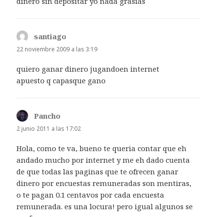
dinero sin depositar yo nada grasias
santiago
dice:
22 noviembre 2009 a las 3:19
quiero ganar dinero jugandoen internet
apuesto q capasque gano
Pancho
dice:
2 junio 2011 a las 17:02
Hola, como te va, bueno te queria contar que eh
andado mucho por internet y me eh dado cuenta
de que todas las paginas que te ofrecen ganar
dinero por encuestas remuneradas son mentiras,
o te pagan 0.1 centavos por cada encuesta
remunerada. es una locura! pero igual algunos se