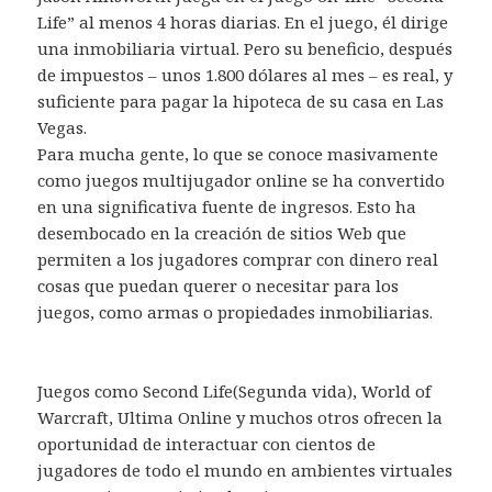
Life” al menos 4 horas diarias. En el juego, él dirige
una inmobiliaria virtual. Pero su beneficio, después
de impuestos – unos 1.800 dólares al mes – es real, y
suficiente para pagar la hipoteca de su casa en Las
Vegas.
Para mucha gente, lo que se conoce masivamente
como juegos multijugador online se ha convertido
en una significativa fuente de ingresos. Esto ha
desembocado en la creación de sitios Web que
permiten a los jugadores comprar con dinero real
cosas que puedan querer o necesitar para los
juegos, como armas o propiedades inmobiliarias.
Juegos como Second Life(Segunda vida), World of
Warcraft, Ultima Online y muchos otros ofrecen la
oportunidad de interactuar con cientos de
jugadores de todo el mundo en ambientes virtuales