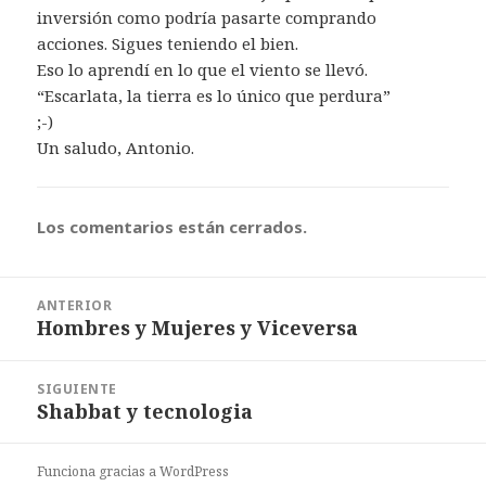
inversión como podría pasarte comprando
acciones. Sigues teniendo el bien.
Eso lo aprendí en lo que el viento se llevó.
“Escarlata, la tierra es lo único que perdura”
;-)
Un saludo, Antonio.
Los comentarios están cerrados.
Navegación
ANTERIOR
de
Hombres y Mujeres y Viceversa
Entrada
entradas
anterior:
SIGUIENTE
Shabbat y tecnologia
Entrada
siguiente:
Funciona gracias a WordPress