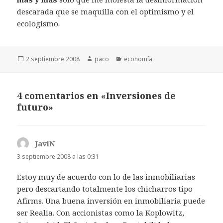
descarada que se maquilla con el optimismo y el
ecologismo.
Publicado
Autor
Categorías
2 septiembre 2008
paco
economía
el
4 comentarios en «Inversiones de
futuro»
JaviN
dice:
3 septiembre 2008 a las 0:31
Estoy muy de acuerdo con lo de las inmobiliarias
pero descartando totalmente los chicharros tipo
Afirms. Una buena inversión en inmobiliaria puede
ser Realia. Con accionistas como la Koplowitz,