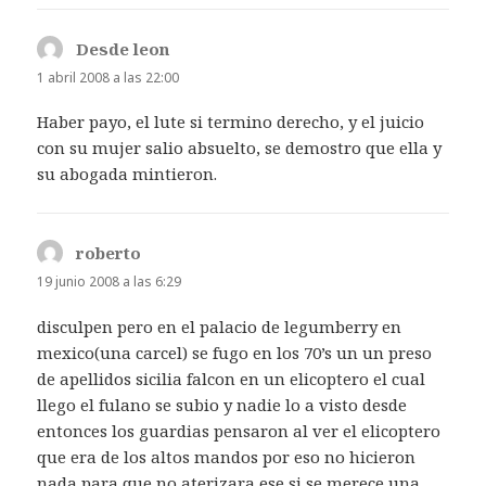
Desde leon
dice:
1 abril 2008 a las 22:00
Haber payo, el lute si termino derecho, y el juicio
con su mujer salio absuelto, se demostro que ella y
su abogada mintieron.
roberto
dice:
19 junio 2008 a las 6:29
disculpen pero en el palacio de legumberry en
mexico(una carcel) se fugo en los 70’s un un preso
de apellidos sicilia falcon en un elicoptero el cual
llego el fulano se subio y nadie lo a visto desde
entonces los guardias pensaron al ver el elicoptero
que era de los altos mandos por eso no hicieron
nada para que no aterizara ese si se merece una