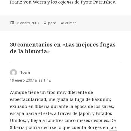
Franz von Werra y
los cojones
de Pyotr Patrushev.
Publicado
Autor
Categorías
18 enero 2007
paco
crimen
el
30 comentarios en «Las mejores fugas
de la historia»
Ivan
dice:
19 enero 2007 a las 1:42
Aunque tiene un tipo muy diferente de
espectacularidad, me gusta la fuga de Bakunin;
exiliado en Siberia durante la época de los zares,
escapa hacia el este, a través de Japón y Estados
Unidos, y llega a Londres cinco meses después. De
Siberia podría decirse lo que cuenta Borges en
Los