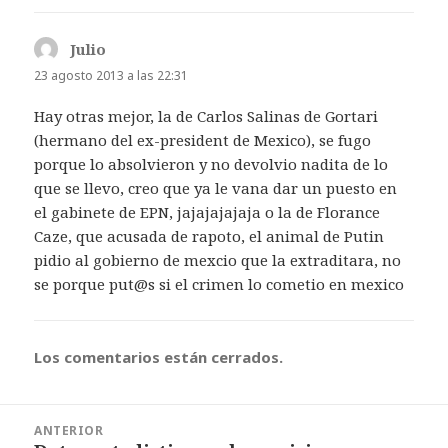
Julio
dice:
23 agosto 2013 a las 22:31
Hay otras mejor, la de Carlos Salinas de Gortari
(hermano del ex-president de Mexico), se fugo
porque lo absolvieron y no devolvio nadita de lo
que se llevo, creo que ya le vana dar un puesto en
el gabinete de EPN, jajajajajaja o la de Florance
Caze, que acusada de rapoto, el animal de Putin
pidio al gobierno de mexcio que la extraditara, no
se porque put@s si el crimen lo cometio en mexico
Los comentarios están cerrados.
Navegación
ANTERIOR
de