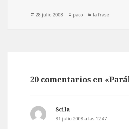
Publicado
Autor
Categorías
28 julio 2008
paco
la frase
el
20 comentarios en «Paráb
Scila
dice:
31 julio 2008 a las 12:47