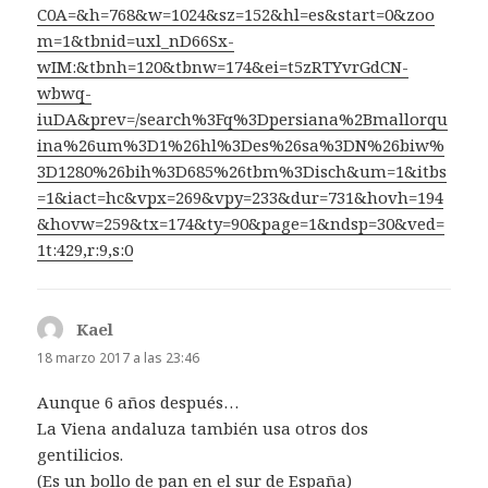
C0A=&h=768&w=1024&sz=152&hl=es&start=0&zoo
m=1&tbnid=uxl_nD66Sx-
wIM:&tbnh=120&tbnw=174&ei=t5zRTYvrGdCN-
wbwq-
iuDA&prev=/search%3Fq%3Dpersiana%2Bmallorqu
ina%26um%3D1%26hl%3Des%26sa%3DN%26biw%
3D1280%26bih%3D685%26tbm%3Disch&um=1&itbs
=1&iact=hc&vpx=269&vpy=233&dur=731&hovh=194
&hovw=259&tx=174&ty=90&page=1&ndsp=30&ved=
1t:429,r:9,s:0
Kael
dice:
18 marzo 2017 a las 23:46
Aunque 6 años después…
La Viena andaluza también usa otros dos
gentilicios.
(Es un bollo de pan en el sur de España)