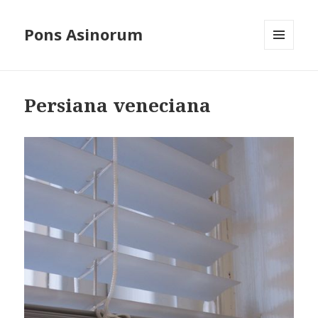
Pons Asinorum
MENÚ
Y
WIDGETS
Persiana veneciana