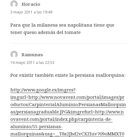
Horacio
dice:
3 mayo 2011 a las 19:49
Para que la milanesa sea napolitana tiene que
tener queso además del tomate
Ramunas
dice:
16 mayo 2011 a las 22:53
Por existir también existe la persiana mallorquina:
http://www.google.es/imgres?
imgurl=http://www.novavent.com/portal/images/pr
oductos/CarpinterialAluminio/PersianasMallorquin
as/persianagraduable.JPG&imgrefurl=http://www.n
ovavent.com/portal/index.php/carpinteria-de-
aluminio/55-persianas-
mallorquinas&usg=__T8s2Jbd2vCXZluv709oMMXT0