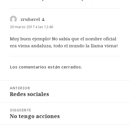
zrubavel
dice:
20 marzo 2017 a las 12:46
Muy buen ejemplo! No sabía que el nombre oficial
era viena andaluza, todo el mundo la llama viena!
Los comentarios están cerrados.
Navegación
ANTERIOR
de
Redes sociales
Entrada
entradas
anterior:
SIGUIENTE
No tengo acciones
Entrada
siguiente: