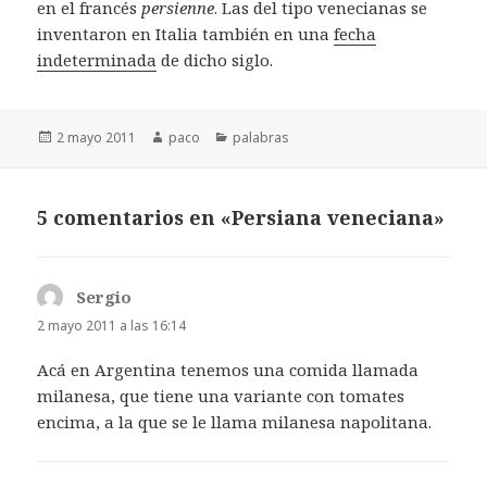
en el francés
persienne
. Las del tipo venecianas se
inventaron en Italia también en una
fecha
indeterminada
de dicho siglo.
Publicado
Autor
Categorías
2 mayo 2011
paco
palabras
el
5 comentarios en «Persiana veneciana»
Sergio
dice:
2 mayo 2011 a las 16:14
Acá en Argentina tenemos una comida llamada
milanesa, que tiene una variante con tomates
encima, a la que se le llama milanesa napolitana.