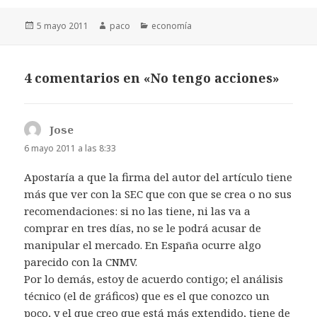
Publicado
Autor
Categorías
5 mayo 2011
paco
economía
el
4 comentarios en «No tengo acciones»
Jose
dice:
6 mayo 2011 a las 8:33
Apostaría a que la firma del autor del artículo tiene
más que ver con la SEC que con que se crea o no sus
recomendaciones: si no las tiene, ni las va a
comprar en tres días, no se le podrá acusar de
manipular el mercado. En España ocurre algo
parecido con la CNMV.
Por lo demás, estoy de acuerdo contigo; el análisis
técnico (el de gráficos) que es el que conozco un
poco, y el que creo que está más extendido, tiene de