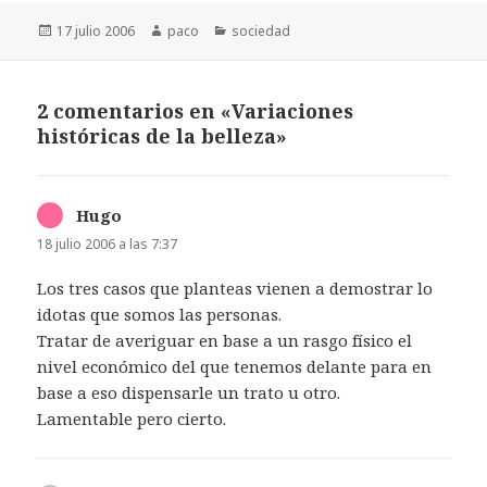
Publicado
Autor
Categorías
17 julio 2006
paco
sociedad
el
2 comentarios en «Variaciones
históricas de la belleza»
Hugo
dice:
18 julio 2006 a las 7:37
Los tres casos que planteas vienen a demostrar lo
idotas que somos las personas.
Tratar de averiguar en base a un rasgo físico el
nivel económico del que tenemos delante para en
base a eso dispensarle un trato u otro.
Lamentable pero cierto.