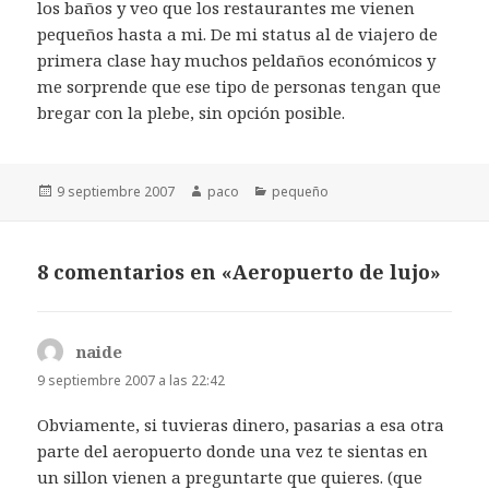
los baños y veo que los restaurantes me vienen
pequeños hasta a mi. De mi status al de viajero de
primera clase hay muchos peldaños económicos y
me sorprende que ese tipo de personas tengan que
bregar con la plebe, sin opción posible.
Publicado
Autor
Categorías
9 septiembre 2007
paco
pequeño
el
8 comentarios en «Aeropuerto de lujo»
naide
dice:
9 septiembre 2007 a las 22:42
Obviamente, si tuvieras dinero, pasarias a esa otra
parte del aeropuerto donde una vez te sientas en
un sillon vienen a preguntarte que quieres. (que