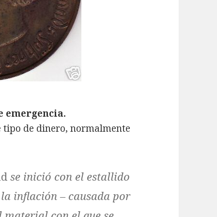
e emergencia.
e tipo de dinero, normalmente
ld
se inició con el estallido
la inflación – causada por
el material con el que se