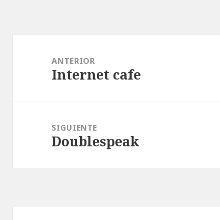
Navegación
de
ANTERIOR
Internet cafe
entradas
Entrada
anterior:
SIGUIENTE
Doublespeak
Entrada
siguiente: