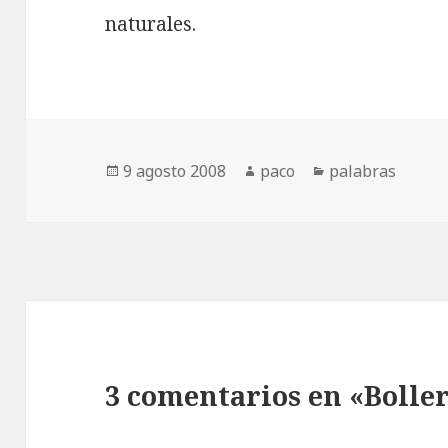
naturales.
Publicado
Autor
Categorías
9 agosto 2008
paco
palabras
el
3 comentarios en «Boller