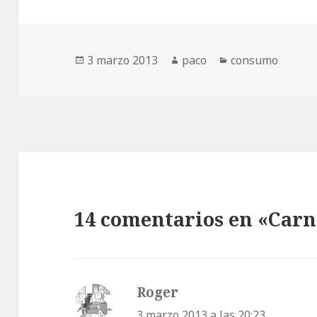
Publicado
Autor
Categorías
3 marzo 2013
paco
consumo
el
14 comentarios en «Carn
Roger
dice:
3 marzo 2013 a las 20:23