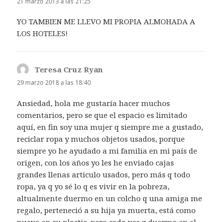
21 marzo 2013 a las 21:25
YO TAMBIEN ME LLEVO MI PROPIA ALMOHADA A
LOS HOTELES!
Teresa Cruz Ryan
dice:
29 marzo 2018 a las 18:40
Ansiedad, hola me gustaría hacer muchos
comentarios, pero se que el espacio es limitado
aquí, en fin soy una mujer q siempre me a gustado,
reciclar ropa y muchos objetos usados, porque
siempre yo he ayudado a mi familia en mi país de
origen, con los años yo les he enviado cajas
grandes llenas articulo usados, pero más q todo
ropa, ya q yo sé lo q es vivir en la pobreza,
altualmente duermo en un colcho q una amiga me
regalo, perteneció a su hija ya muerta, está como
nuevo en su plastic, pero cada ves q duermo en el,