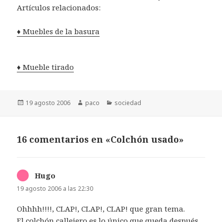
Artículos relacionados:
♦ Muebles de la basura
♦ Mueble tirado
Publicado
Autor
Categorías
19 agosto 2006
paco
sociedad
el
16 comentarios en «Colchón usado»
Hugo
dice:
19 agosto 2006 a las 22:30
Ohhhh!!!!, CLAP!, CLAP!, CLAP! que gran tema.
El colchón callejero es lo único que queda después