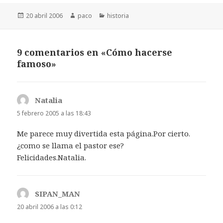
Publicado
Autor
Categorías
20 abril 2006
paco
historia
el
9 comentarios en «Cómo hacerse
famoso»
Natalia
dice:
5 febrero 2005 a las 18:43
Me parece muy divertida esta página.Por cierto.
¿como se llama el pastor ese?
Felicidades.Natalia.
SIPAN_MAN
dice:
20 abril 2006 a las 0:12