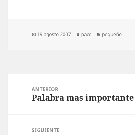
Publicado
Autor
Categorías
19 agosto 2007
paco
pequeño
el
Navegación
de
ANTERIOR
Palabra mas importante
entradas
Entrada
anterior:
SIGUIENTE