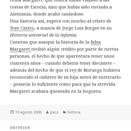
costas de Escocia, sino que había sido enviada a
Alemania, donde acabó casándose.
Una historia así, supera con mucho al relato de
Tom Castro
, a manos de Jorge Luis Borges en su
Historia universal de la infamia
.
Cuentan que aunque la historia de la
falsa
Margaret
recibió algún crédito por parte de ciertas
personas, el hecho de que aparentara tener unos
cuarenta años – cuando debería tener diecisiete –
además del hecho de que el rey de Noruega hubiera
reconocido el cadáver de su hija antes de enterrarlo
– pesaron lo suficiente como para que la atrevida
Margaret acabara quemada en la hoguera.
Publicado
Autor
Categorías
10 agosto 2006
paco
historia
el
Navegación
ANTERIOR
de