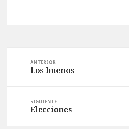
Navegación
de
ANTERIOR
Los buenos
entradas
Entrada
anterior:
SIGUIENTE
Elecciones
Entrada
siguiente: