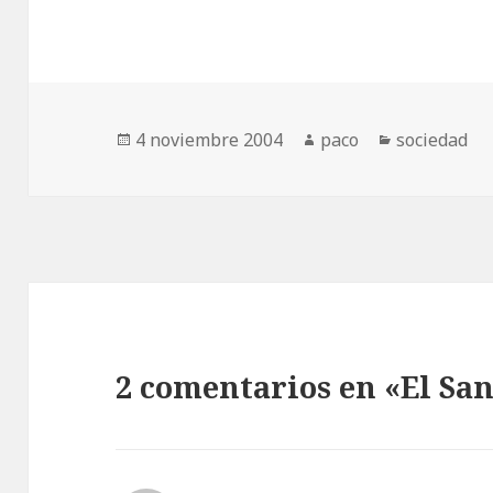
Publicado
Autor
Categorías
4 noviembre 2004
paco
sociedad
el
2 comentarios en «El S