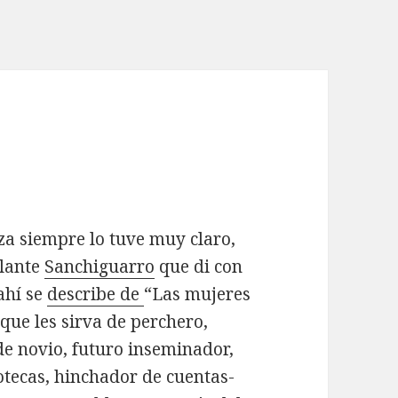
a siempre lo tuve muy claro,
llante
Sanchiguarro
que di con
ahí se
describe de
“Las mujeres
ue les sirva de perchero,
 de novio, futuro inseminador,
tecas, hinchador de cuentas-