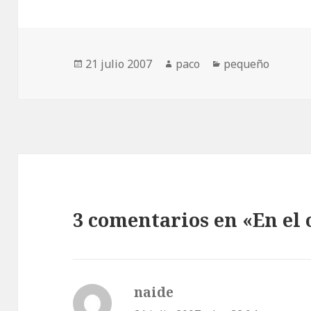
Publicado
Autor
Categorías
21 julio 2007
paco
pequeño
el
3 comentarios en «En el 
naide
dice: