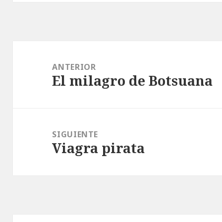
Navegación
de
ANTERIOR
El milagro de Botsuana
entradas
Entrada
anterior:
SIGUIENTE
Viagra pirata
Entrada
siguiente: