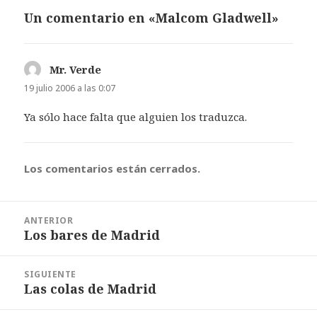
Un comentario en «Malcom Gladwell»
Mr. Verde
dice:
19 julio 2006 a las 0:07
Ya sólo hace falta que alguien los traduzca.
Los comentarios están cerrados.
Navegación
ANTERIOR
de
Los bares de Madrid
Entrada
entradas
anterior:
SIGUIENTE
Las colas de Madrid
Entrada
siguiente: