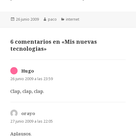
Publicado
Autor
Categorías
26 junio 2009
paco
internet
el
6 comentarios en «Mis nuevas
tecnologias»
Hugo
dice:
26 junio 2009 a las 23:59
Clap, clap, clap.
orayo
dice:
27 junio 2009 a las 22:05
Aplausos.