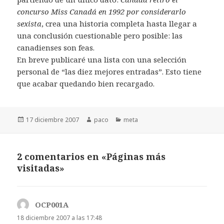
concurso Miss Canadá en 1992 por considerarlo
sexista
, crea una historia completa hasta llegar a
una conclusión cuestionable pero posible: las
canadienses son feas.
En breve publicaré una lista con una selección
personal de “las diez mejores entradas”. Esto tiene
que acabar quedando bien recargado.
Publicado
Autor
Categorías
17 diciembre 2007
paco
meta
el
2 comentarios en «Páginas más
visitadas»
OCP001A
dice:
18 diciembre 2007 a las 17:48