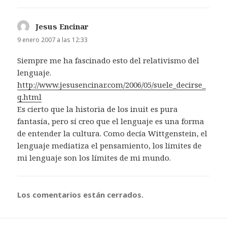
Jesus Encinar
dice:
9 enero 2007 a las 12:33
Siempre me ha fascinado esto del relativismo del
lenguaje.
http://www.jesusencinar.com/2006/05/suele_decirse_
q.html
Es cierto que la historia de los inuit es pura
fantasía, pero sí creo que el lenguaje es una forma
de entender la cultura. Como decía Wittgenstein, el
lenguaje mediatiza el pensamiento, los limites de
mi lenguaje son los límites de mi mundo.
Los comentarios están cerrados.
Navegación