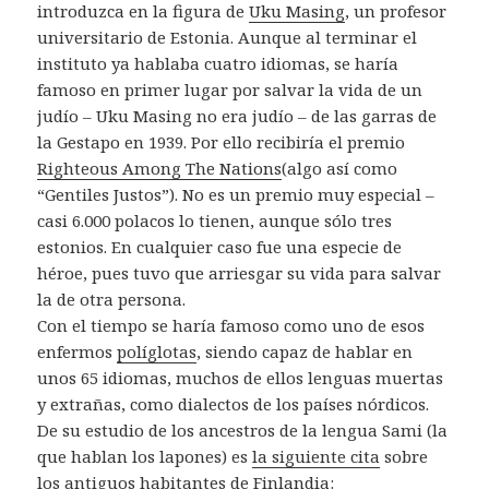
introduzca en la figura de
Uku Masing
, un profesor
universitario de Estonia. Aunque al terminar el
instituto ya hablaba cuatro idiomas, se haría
famoso en primer lugar por salvar la vida de un
judío – Uku Masing no era judío – de las garras de
la Gestapo en 1939. Por ello recibiría el premio
Righteous Among The Nations
(algo así como
“Gentiles Justos”). No es un premio muy especial –
casi 6.000 polacos lo tienen, aunque sólo tres
estonios. En cualquier caso fue una especie de
héroe, pues tuvo que arriesgar su vida para salvar
la de otra persona.
Con el tiempo se haría famoso como uno de esos
enfermos
políglotas
, siendo capaz de hablar en
unos 65 idiomas, muchos de ellos lenguas muertas
y extrañas, como dialectos de los países nórdicos.
De su estudio de los ancestros de la lengua Sami (la
que hablan los lapones) es
la siguiente cita
sobre
los antiguos habitantes de Finlandia: