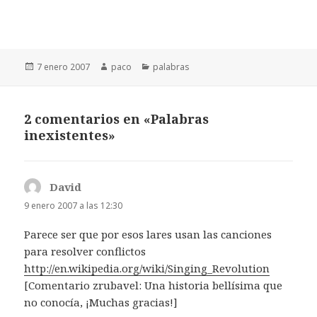
Publicado
Autor
Categorías
7 enero 2007
paco
palabras
el
2 comentarios en «Palabras
inexistentes»
David
dice:
9 enero 2007 a las 12:30
Parece ser que por esos lares usan las canciones
para resolver conflictos
http://en.wikipedia.org/wiki/Singing_Revolution
[Comentario zrubavel: Una historia bellísima que
no conocía, ¡Muchas gracias!]