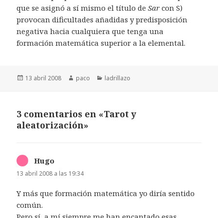
que se asignó a sí mismo el título de
Sar
con S)
provocan dificultades añadidas y predisposición
negativa hacia cualquiera que tenga una
formación matemática superior a la elemental.
Publicado
Autor
Categorías
13 abril 2008
paco
ladrillazo
el
3 comentarios en «Tarot y
aleatorización»
Hugo
dice:
13 abril 2008 a las 19:34
Y más que formación matemática yo diría sentido
común.
Pero sí, a mí siempre me han encantado esas