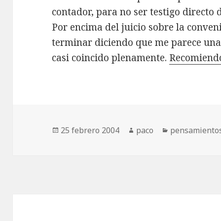
contador, para no ser testigo directo
Por encima del juicio sobre la conven
terminar diciendo que me parece una r
casi coincido plenamente.
Recomiendo
Publicado
Autor
Categorías
25 febrero 2004
paco
pensamiento
el