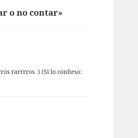
r o no contar»
os rarrrros :) (Si lo confieso: