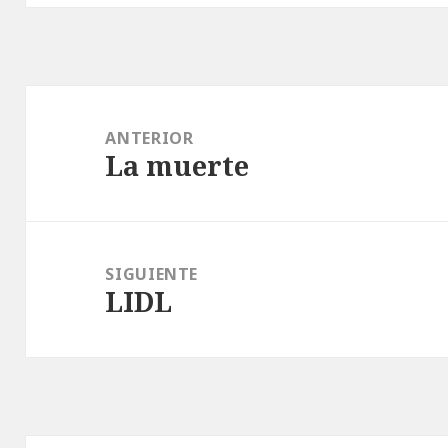
Navegación
de
ANTERIOR
La muerte
entradas
Entrada
anterior:
SIGUIENTE
LIDL
Entrada
siguiente: