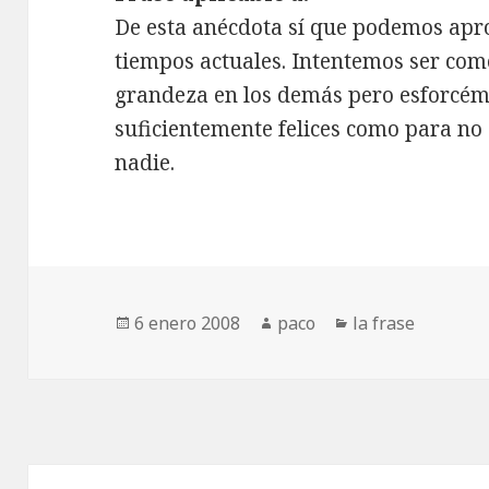
De esta anécdota sí que podemos apro
tiempos actuales. Intentemos ser como
grandeza en los demás pero esforcém
suficientemente felices como para n
nadie.
Publicado
Autor
Categorías
6 enero 2008
paco
la frase
el
Navegación