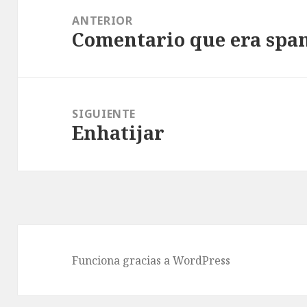
de
ANTERIOR
Comentario que era spa
entradas
Entrada
anterior:
SIGUIENTE
Enhatijar
Entrada
siguiente:
Funciona gracias a WordPress