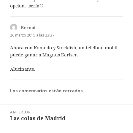
opcion…sería??
Bernat
dice:
26 marzo 2015 a las 23:37
Ahora con Komodo y Stockfish, un telefono mobil
puede ganar a Magnus Karlsen.
Alucinante.
Los comentarios están cerrados.
Navegación
ANTERIOR
de
Las colas de Madrid
Entrada
entradas
anterior: