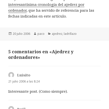
interesantísima cronología del ajedrez por
ordenador
, que ha servido de referencia para las
fechas indicadas en este artículo.
Publicado
Autor
Categorías
20 julio 2006
paco
ajedrez
,
ladrillazo
el
5 comentarios en «Ajedrez y
ordenadores»
Luisito
dice:
21 julio 2006 a las 8:24
Interesante post. (Como siempre).
Raúl
dice: